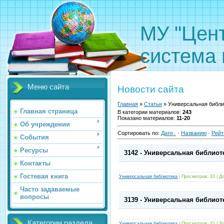
МУ "Цен
система 
Меню сайта
Новости сайта
Главная
»
Статьи
» Универсальная библи
Главная страница
В категории материалов
:
243
Показано материалов
:
11-20
Об учреждении
Сортировать по
:
Дате
·
Названию
·
Рейт
События
Ресурсы
3142 - Универсальная библиот
Контакты
Гостевая книга
Универсальная библиотека
|
Просмотров:
33
|
До
Часто задаваемые
вопросы
3139 - Универсальная библиот
Категории раздела
Универсальная библиотека
|
Просмотров:
32
|
До