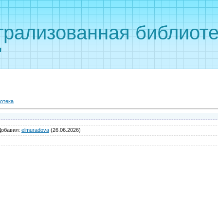
рализованная библиоте
"
отека
Добавил
:
elmuradova
(26.06.2026)