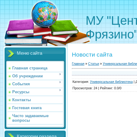
МУ "Цент
Фрязино
Меню сайта
Новости сайта
Главная
»
Статьи
»
Универсальная библи
Главная страница
Об учреждении
Категория
:
Универсальная библиотека
|
События
Просмотров
:
24
|
Рейтинг
:
0.0
/
0
Ресурсы
Контакты
Гостевая книга
Часто задаваемые
вопросы
Категории раздела