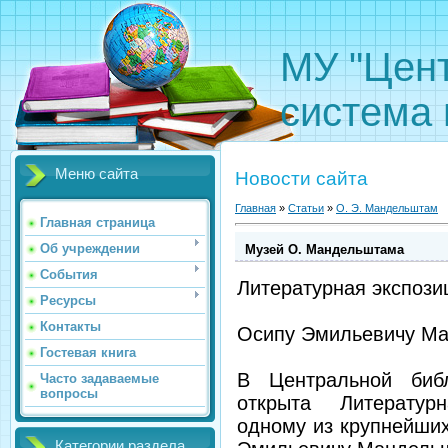
МУ "Цен
система 
Меню сайта
Новости сайта
Главная
»
Статьи
»
О. Э. Мандельштам
Главная страница
Об учреждении
Музей О. Мандельштама
События
Литературная экспози
Ресурсы
Контакты
Осипу Эмильевичу М
Гостевая книга
В Центральной библ
Часто задаваемые
вопросы
открыта Литератур
одному из крупнейших
Категории раздела