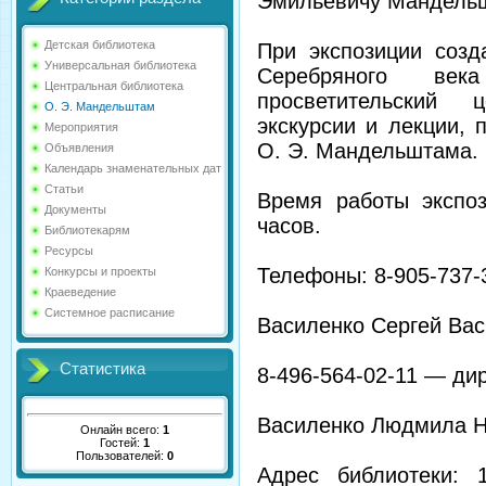
Эмильевичу Мандель
Детская библиотека
При экспозиции созд
Универсальная библиотека
Серебряного век
Центральная библиотека
просветительский 
О. Э. Мандельштам
экскурсии и лекции, 
Мероприятия
О. Э. Мандельштама.
Объявления
Календарь знаменательных дат
Статьи
Время работы экспоз
Документы
часов.
Библиотекарям
Ресурсы
Телефоны: 8-905-737-
Конкурсы и проекты
Краеведение
Системное расписание
Василенко Сергей Вас
Статистика
8-496-564-02-11 — ди
Василенко Людмила Н
Онлайн всего:
1
Гостей:
1
Пользователей:
0
Адрес библиотеки: 