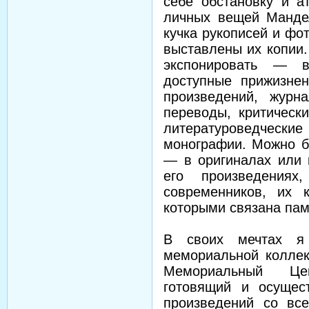
себе обстановку и а
личных вещей Манде
кучка рукописей и фо
выставлены их копии.
экспонировать — 
доступные прижизне
произведений, журн
переводы, критическ
литературоведчески
монографии. Можно б
— в оригиналах или 
его произведения
современников, их 
которыми связана пам
В своих мечтах я
мемориальной колле
Мемориальный Це
готовящий и осущес
произведений со вс