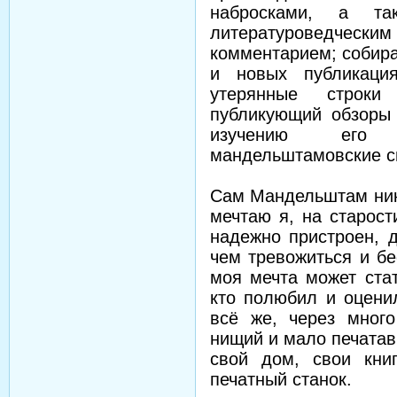
набросками, а та
литературоведч
комментарием; собир
и новых публикаци
утерянные строки
публикующий обзоры 
изучению его т
мандельштамовские с
Сам Мандельштам нико
мечтаю я, на старост
надежно пристроен, 
чем тревожиться и бе
моя мечта может стат
кто полюбил и оцени
всё же, через мног
нищий и мало печатав
свой дом, свои кни
печатный станок.