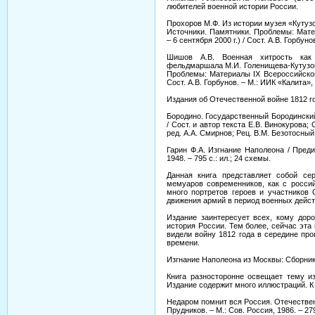
любителей военной истории России.
Прохоров М.Ф. Из истории музея «Кутузо
Источники. Памятники. Проблемы: Мате
– 6 сентября 2000 г.) / Сост. А.В. Горбуно
Шишов А.В. Военная хитрость как 
фельдмаршала М.И. Голенищева-Кутузова
Проблемы: Материалы IX Всероссийской 
Сост. А.В. Горбунов. – М.: ИИК «Калита», 
Издания об Отечественной войне 1812 г
Бородино. Государственный Бородински
/ Сост. и автор текста Е.В. Винокурова
ред. А.А. Смирнов; Рец. В.М. Безотосный. 
Гарин Ф.А. Изгнание Наполеона / Предис
1948. – 795 с.: ил.; 24 схемы.
Данная книга представляет собой се
мемуаров современников, как с россий
много портретов героев и участников 
движения армий в период военных дейст
Издание заинтересует всех, кому дор
история России. Тем более, сейчас эта 
видели войну 1812 года в середине пр
времени.
Изгнание Наполеона из Москвы: Сборник. –
Книга разносторонне освещает тему и
Издание содержит много иллюстраций. К 
Недаром помнит вся Россия. Отечественн
Прудников. – М.: Сов. Россия, 1986. – 279