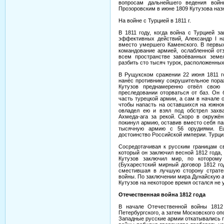
вопросам дальнейшего ведения вой
Прозоровским в июне 1809 Кутузова наз
На войне с Турцией в 1811 г.
В 1811 году, когда война с Турцией з
эффективных действий, Александр I 
вместо умершего Каменского. В первых
командование армией, ослабленной от
всем пространстве завоёванных земе
разбить сто тысяч турок, расположенных
В Рущукском сражении 22 июня 1811 го
нанёс противнику сокрушительное пора
Кутузов преднамеренно отвёл свою
преследовании оторваться от баз. Он
часть турецкой армии, а сам в начале 
чтобы напасть на оставшихся на южном
овладел ею и взял под обстрел захв
Ахмеда-ага за рекой. Скоро в окружён
покинул армию, оставив вместо себя паш
тысячную армию с 56 орудиями. Ещ
достоинство Российской империи. Турци
Сосредотачивая к русским границам св
который он заключил весной 1812 года, 
Кутузов заключил мир, по котором
(Бухарестский мирный договор 1812 го
сместившая в лучшую сторону страте
войны. По заключении мира Дунайскую а
Кутузов на некоторое время остался не у
Отечественная война 1812 года
В начале Отечественной войны 1812
Петербургского, а затем Московского оп
Западные русские армии откатывались 