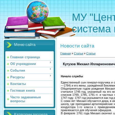
МУ "Цен
система 
Меню сайта
Новости сайта
Главная
»
Статьи
»
Статьи
Главная страница
Об учреждении
Кутузов Михаил Илларионович
События
Начало службы
Ресурсы
Единственный сын генерал-поручика и 
Контакты
—1784) и его жены, урождённой Беклем
Общепринятым годом рождения Михаила 
Гостевая книга
считался 1745 год, указанный на его 
списков 1769, 1785, 1791 гг. и частны
Часто задаваемые
1747 году. 1747 год указывается как год
вопросы
С семи лет Михаил обучается дома, в 
школу, где преподавал артиллерийские н
кондуктора 1-го класса с приведени
привлекается для обучения офицеров.
В феврале 1761 года Михаил окончил ш
Категории раздела