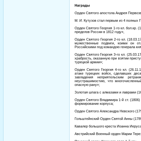
Награды
Орден Святого апостола Андрея Первозва
М. И. Кутузов стал первым из 4 полных 
Орден Святого Георгия 1-го кл. бол.кр. 
пределов России в 1812 году»,
Орден Святого Георгия 2-го кл. (18.03
мужественные подвиги, коими он о
Российскими под командою генерала кня
Орден Святого Георгия 3-го кл. (25.03
храбрость, оказанную при взятии прист
турецкой армии»;
Орден Святого Георгия 4-го кл. (26.1
атаке турецких войск, сделавших дес
завладения неприятельским ретра
неустрашимостию, что многочисленны
опасную рану»;
Золотая шпага с алмазами и лаврами (16
Орден Святого Владимира 1-й ст. (1806)
формирование корпуса;
Орден Святого Александра Невского (179
Гольштейнский Орден Святой Анны (1789
Кавалер большого креста Иоанна Иеруса
Австрийский Военный орден Марии Терези