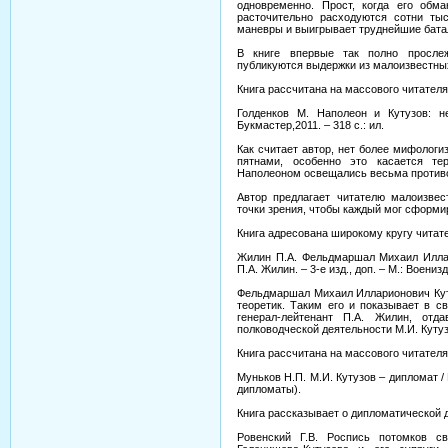
одновременно. Прост, когда его обм
расточительно расходуются сотни тыс
маневры и выигрывает труднейшие бат
В книге впервые так полно прослежи
публикуются выдержки из малоизвестны
Книга рассчитана на массового читателя
Голденков М. Наполеон и Кутузов: н
Букмастер,2011. – 318 с.: ил.
Как считает автор, нет более мифолог
пятнами, особенно это касается т
Наполеоном освещались весьма противо
Автор предлагает читателю малоизве
точки зрения, чтобы каждый мог сформи
Книга адресована широкому кругу читат
Жилин П.А. Фельдмаршал Михаил Иллар
П.А. Жилин. – 3-е изд., доп. – М.: Военизда
Фельдмаршал Михаил Илларионович Кут
теоретик. Таким его и показывает в 
генерал-лейтенант П.А. Жилин, от
полководческой деятельности М.И. Кутуз
Книга рассчитана на массового читателя
Муньков Н.П. М.И. Кутузов – дипломат / 
дипломаты).
Книга рассказывает о дипломатической д
Ровенский Г.В. Роспись потомков с