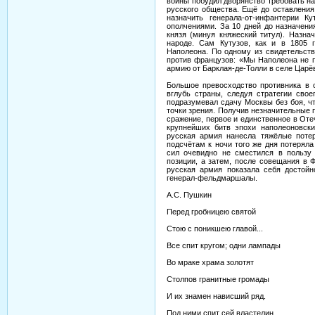
войны побудил дворянство требовать н
русского общества. Ещё до оставлени
назначить генерала-от-инфантерии 
ополчениями. За 10 дней до назначени
князя (минуя княжеский титул). Назна
народе. Сам Кутузов, как и в 1805 
Наполеона. По одному из свидетельств
против французов: «Мы Наполеона не п
армию от Барклая-де-Толли в селе Цар
Большое превосходство противника в с
вглубь страны, следуя стратегии сво
подразумевал сдачу Москвы без боя, чт
точки зрения. Получив незначительные 
сражение, первое и единственное в Оте
крупнейших битв эпохи наполеоновски
русская армия нанесла тяжёлые поте
подсчётам к ночи того же дня потеряла
сил очевидно не сместился в пользу 
позиции, а затем, после совещания в 
русская армия показала себя достойн
генерал-фельдмаршалы.
А.С. Пушкин
Перед гробницею святой
Стою с поникшею главой...
Все спит кругом; одни лампады
Во мраке храма золотят
Столпов гранитные громады
И их знамен нависший ряд.
Под ними спит сей властелин,