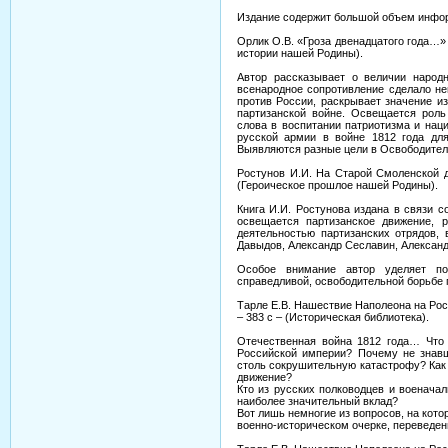
Издание содержит большой объем инфор
Орлик О.В. «Гроза двенадцатого года…» / 
истории нашей Родины).
Автор рассказывает о величии народн
всенародное сопротивление сделало н
против России, раскрывает значение и
партизанской войне. Освещается роль
слова в воспитании патриотизма и нац
русской армии в войне 1812 года дл
Выявляются разные цели в Освободитель
Ростунов И.И. На Старой Смоленской дор
(Героическое прошлое нашей Родины).
Книга И.И. Ростунова издана в связи с
освещается партизанское движение, 
деятельностью партизанских отрядов, 
Давыдов, Александр Сеславин, Александ
Особое внимание автор уделяет по
справедливой, освободительной борьбе 
Тарле Е.В. Нашествие Наполеона на Росс
– 383 с – (Историческая библиотека).
Отечественная война 1812 года… Что
Российской империи? Почему не знав
столь сокрушительную катастрофу? Как 
движение?
Кто из русских полководцев и военача
наиболее значительный вклад?
Вот лишь немногие из вопросов, на кот
военно-историческом очерке, переведен