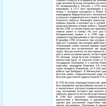
Георгия 4 класса и отправила на лечени
года лечения Кутузов употребил на попо
По возвращении в Россию с 1776 вно
кавалерии, в 1777 был произведён в п
полка, с которым находился в Азове. 
командиром Мариупольского легкоконно
успешного подавления восстания в Кры
егерского корпуса. Командуя корпусом 
приёмы борьбы и изложил их в особой 
когда разгорелась вторая война с Турцие
Летом 1788 со своим корпусом принимал 
тяжело ранен в голову. На этот раз
Илларионович выжил и в 1789 году п
сражался под Каушанами и при штурме 
В декабре 1790 отличился при штурме 
приступ. Суворов так изложил действия 
«Показывая собою личный пример храбр
неприятеля все встреченные им трудн
турок, быстро взлетел на вал крепости
шёл у меня на левом крыле; но был пра
По легенде, когда Кутузов отправил С
крепостном валу, то получил ответ от 
государыне Екатерине II о взятии Изм
поручики, наградили Георгием 3-й сте
турок овладеть Измаилом, он 4 (16) и
войско при Бабадаге. В Мачинском сра
Кутузов нанёс сокрушительный удар п
Кутузов удостоился ордена Георгия 2-й 
В 1792 Кутузов, командуя корпусом, при
был направлен чрезвычайным послом в 
и значительно улучшил взаимоотношени
сад, посещение которого для мужчин к
заметить дерзости посла могущественной
В 1795 был назначен главнокоманд
крепостями в Финляндии, и одновреме
сделал для улучшения подготовки офи
другие дисциплины. Екатерина II ежед