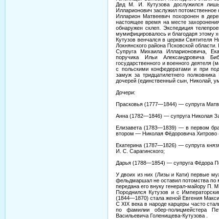
Дед М. И. Кутузова дослужился лишь
Илларионович заслужил потомственное 
Илларион Матвеевич похоронен в дере
настоящее время на месте захоронения
обнаружен склеп. Экспедиция телепрое
мумифицировалось и благодаря этому х
Кутузов венчался в церкви Святителя 
Локнянского района Псковской области.
Супруга Михаила Илларионовича, Ека
поручика Ильи Александровича Би
государственного и военного деятеля 
с польскими конфедератами и при под
замуж за тридцатилетнего полковника
дочерей (единственный сын, Николай, у
Дочери:
Прасковья (1777—1844) — супруга Матв
Анна (1782—1846) — супруга Николая З
Елизавета (1783—1839) — в первом бра
втором — Николая Фёдоровича Хитрово 
Екатерина (1787—1826) — супруга княз
И. С. Сарагинского;
Дарья (1788—1854) — супруга Фёдора П
У двоих из них (Лизы и Кати) первые му
фельдмаршал не оставил потомства по 
передана его внуку генерал-майору П. М
Породнился Кутузов и с Императорски
(1844—1870) стала женой Евгения Макс
С XIX века в народе карцеры часто стал
по фамилии обер-полицмейстера Пе
Васильевича Голенищева-Кутузова .