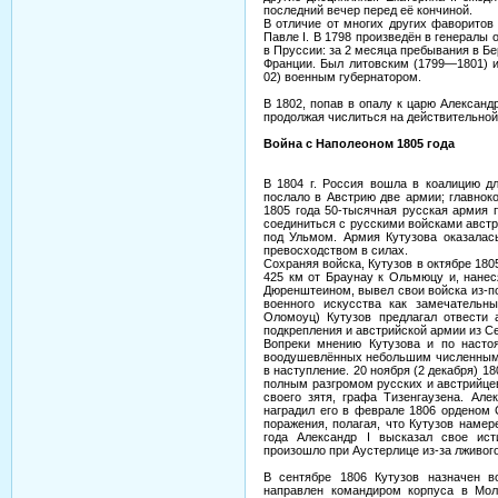
последний вечер перед её кончиной.
В отличие от многих других фаворитов
Павле I. В 1798 произведён в генерал
в Пруссии: за 2 месяца пребывания в Бе
Франции. Был литовским (1799—1801) и
02) военным губернатором.
В 1802, попав в опалу к царю Александр
продолжая числиться на действительной
Война с Наполеоном 1805 года
В 1804 г. Россия вошла в коалицию д
послало в Австрию две армии; главнок
1805 года 50-тысячная русская армия 
соединиться с русскими войсками авст
под Ульмом. Армия Кутузова оказалас
превосходством в силах.
Сохраняя войска, Кутузов в октябре 1
425 км от Браунау к Ольмюцу и, нане
Дюренштеином, вывел свои войска из-п
военного искусства как замечательн
Оломоуц) Кутузов предлагал отвести 
подкрепления и австрийской армии из Се
Вопреки мнению Кутузова и по настоя
воодушевлённых небольшим численным
в наступление. 20 ноября (2 декабря) 
полным разгромом русских и австрийцев
своего зятя, графа Тизенгаузена. Але
наградил его в феврале 1806 орденом 
поражения, полагая, что Кутузов намер
года Александр I высказал свое ист
произошло при Аустерлице из-за лживого
В сентябре 1806 Кутузов назначен в
направлен командиром корпуса в Мол