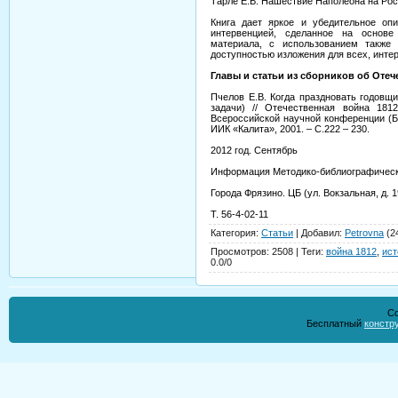
Тарле Е.В. Нашествие Наполеона на Россию
Книга дает яркое и убедительное оп
интервенцией, сделанное на основе
материала, с использованием также
доступностью изложения для всех, инте
Главы и статьи из сборников об Отеч
Пчелов Е.В. Когда праздновать годовщ
задачи) // Отечественная война 181
Всероссийской научной конференции (Бор
ИИК «Калита», 2001. – С.222 – 230.
2012 год. Сентябрь
Информация Методико-библиографическ
Города Фрязино. ЦБ (ул. Вокзальная, д. 1
Т. 56-4-02-11
Категория
:
Статьи
|
Добавил
:
Petrovna
(2
Просмотров
:
2508
|
Теги
:
война 1812
,
ист
0.0
/
0
Co
Бесплатный
констр