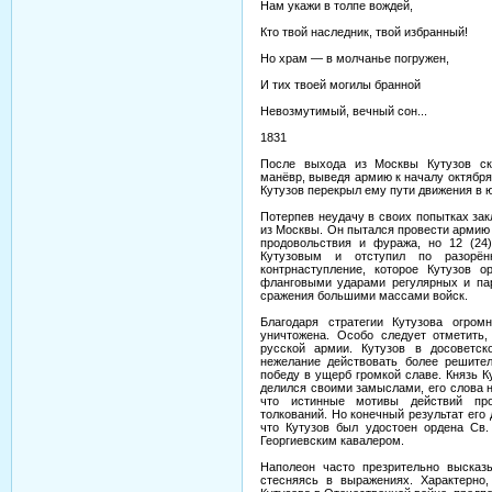
Нам укажи в толпе вождей,
Кто твой наследник, твой избранный!
Но храм — в молчанье погружен,
И тих твоей могилы бранной
Невозмутимый, вечный сон...
1831
После выхода из Москвы Кутузов ск
манёвр, выведя армию к началу октября
Кутузов перекрыл ему пути движения в 
Потерпев неудачу в своих попытках зак
из Москвы. Он пытался провести армию
продовольствия и фуража, но 12 (24
Кутузовым и отступил по разорён
контрнаступление, которое Кутузов 
фланговыми ударами регулярных и пар
сражения большими массами войск.
Благодаря стратегии Кутузова огром
уничтожена. Особо следует отметить
русской армии. Кутузов в досоветск
нежелание действовать более решител
победу в ущерб громкой славе. Князь К
делился своими замыслами, его слова н
что истинные мотивы действий про
толкований. Но конечный результат его
что Кутузов был удостоен ордена Св.
Георгиевским кавалером.
Наполеон часто презрительно высказ
стесняясь в выражениях. Характерно