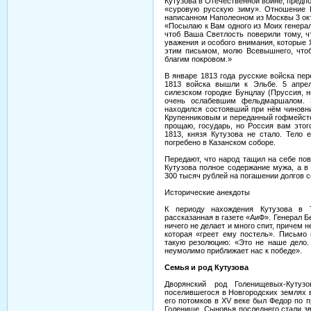
Кутузова в Отечественной войне, предпо
«суровую русскую зиму». Отношение 
написанном Наполеоном из Москвы 3 окт
«Посылаю к Вам одного из Моих генерал
чтоб Ваша Светлость поверили тому, ч
уважения и особого внимания, которые Я
этим письмом, молю Всевышнего, чтоб
благим покровом.»
В январе 1813 года русские войска пе
1813 войска вышли к Эльбе. 5 апре
силезском городке Бунцлау (Пруссия, 
очень ослабевшим фельдмаршалом. З
находился состоявший при нём чиновни
Крупенниковым и переданный гофмейст
прощаю, государь, но Россия вам этог
1813, князя Кутузова не стало. Тело 
погребено в Казанском соборе.
Передают, что народ тащил на себе пов
Кутузова полное содержание мужа, а в
300 тысяч рублей на погашении долгов 
Исторические анекдоты
К периоду нахождения Кутузова в Т
рассказанная в газете «АиФ». Генерал Б
ничего не делает и много спит, причем 
которая «греет ему постель». Письмо 
такую резолюцию: «Это не наше дело. 
неумолимо приближает нас к победе».
Семья и род Кутузова
Дворянский род Голенищевых-Кутуз
поселившегося в Новгородских землях в
его потомков в XV веке был Федор по 
Голенище. Сыновья последнего стали з