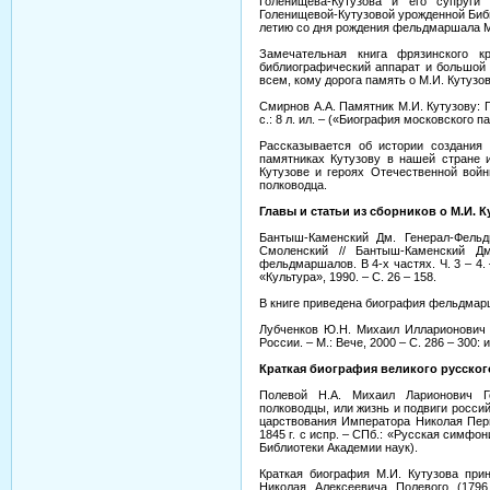
Голенищева-Кутузова и его супруги
Голенищевой-Кутузовой урожденной Бибико
летию со дня рождения фельдмаршала М.И
Замечательная книга фрязинского кр
библиографический аппарат и большой 
всем, кому дорога память о М.И. Кутузов
Смирнов А.А. Памятник М.И. Кутузову: П
с.: 8 л. ил. – («Биография московского п
Рассказывается об истории создания 
памятниках Кутузову в нашей стране 
Кутузове и героях Отечественной войн
полководца.
Главы и статьи из сборников о М.И. К
Бантыш-Каменский Дм. Генерал-Фельд
Смоленский // Бантыш-Каменский Дм
фельдмаршалов. В 4-х частях. Ч. 3 – 4.
«Культура», 1990. – С. 26 – 158.
В книге приведена биография фельдмарш
Лубченков Ю.Н. Михаил Илларионович 
России. – М.: Вече, 2000 – С. 286 – 300:
Краткая биография великого русског
Полевой Н.А. Михаил Ларионович Го
полководцы, или жизнь и подвиги росси
царствования Императора Николая Перво
1845 г. с испр. – СПб.: «Русская симфон
Библиотеки Академии наук).
Краткая биография М.И. Кутузова прин
Николая Алексеевича Полевого (1796