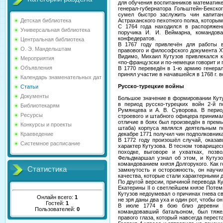
для обучения воспитанников математике
генерал-губернатора Гольштейн-Бекско
сумел быстро заслужить чин капита
Астраханского пехотного полка, которым
Детская библиотека
С 1764 года находился в распоряжен
Универсальная библиотека
поручика И. И. Веймарна, командов
конфедератов.
Центральная библиотека
В 1767 году привлечён для работы в
О. Э. Мандельштам
правового и философского документа X
Видимо, Михаил Кутузов привлекался ка
Мероприятия
«по-французски и по-немецки говорит и 
Объявления
В 1770 переведён в 1-ю армию генера
принял участие в начавшейся в 1768 г. в
Календарь знаменательных дат
Русско-турецкие войны
Статьи
Документы
Большое значение в формировании Куту
в период русско-турецких войн 2-й п
Библиотекарям
Румянцева и А. В. Суворова. В период
Ресурсы
строевого и штабного офицера принимал
отличие в боях был произведён в прем
Конкурсы и проекты
штаба) корпуса являлся деятельным 
декабре 1771 получил чин подполковника
Краеведение
В 1772 году произошёл случай, оказа
Системное расписание
характер Кутузова. В тесном товарищес
походке, выговоре и ухватках, позв
Фельдмаршал узнал об этом, и Кутуз
командованием князя Долгорукого. Как г
Статистика
замкнутость и осторожность, он научи
качества, которые стали характерными 
По другой версии, причиной перевода 
Екатерины II о светлейшем князе Потемк
Кутузов недоумевал о причинах гнева св
Онлайн всего:
1
не зря даны два уха и один рот, чтобы 
Гостей:
1
В июле 1774 в бою близ деревни Ш
Пользователей:
0
командовавший батальоном, был тяж
правого глаза, который навсегда перес