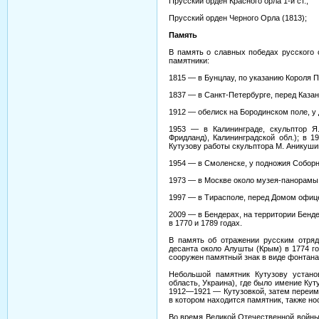
Прусский орден Красного орла 1-й ст.;
Прусский орден Черного Орла (1813);
Память
В память о славных победах русского 
памятники:
1815 — в Бунцлау, по указанию Короля П
1837 — в Санкт-Петербурге, перед Казан
1912 — обелиск на Бородинском поле, у 
1953 — в Калининграде, скульптор Я
Фридланд), Калининградской обл.); в 
Кутузову работы скульптора М. Аникуши
1954 — в Смоленске, у подножия Соборно
1973 — в Москве около музея-панорамы 
1997 — в Тирасполе, перед Домом офиц
2009 — в Бендерах, на территории Бенде
в 1770 и 1789 годах.
В память об отражении русским отряд
десанта около Алушты (Крым) в 1774 год
сооружен памятный знак в виде фонтана
Небольшой памятник Кутузову устано
область, Украина), где было имение Кут
1912—1921 — Кутузовкой, затем переим
в котором находится памятник, также нос
Во время Великой Отечественной войны