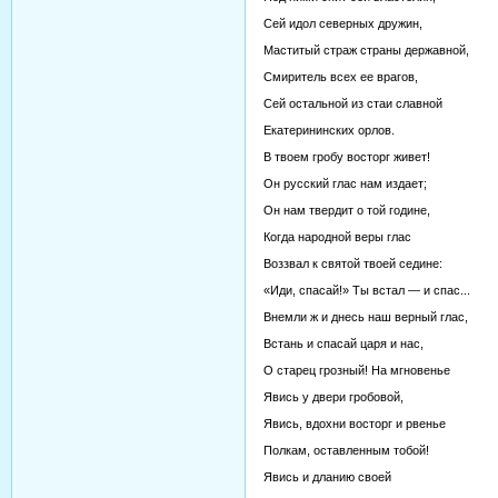
Сей идол северных дружин,
Маститый страж страны державной,
Смиритель всех ее врагов,
Сей остальной из стаи славной
Екатерининских орлов.
В твоем гробу восторг живет!
Он русский глас нам издает;
Он нам твердит о той године,
Когда народной веры глас
Воззвал к святой твоей седине:
«Иди, спасай!» Ты встал — и спас...
Внемли ж и днесь наш верный глас,
Встань и спасай царя и нас,
О старец грозный! На мгновенье
Явись у двери гробовой,
Явись, вдохни восторг и рвенье
Полкам, оставленным тобой!
Явись и дланию своей