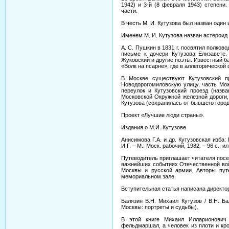
1942) и 3-й (8 февраля 1943) степени
части.
В честь М. И. Кутузова был назван один
Именем М. И. Кутузова назван астероид 
А. С. Пушкин в 1831 г. посвятил полков
письме к дочери Кутузова Елизавете. 
Жуковский и другие поэты. Известный б
«Волк на псарне», где в аллегорической
В Москве существуют Кутузовский п
Новодорогомиловскую улицу, часть Мож
переулок и Кутузовский проезд (назва
Московской Окружной железной дороги, 
Кутузова (сохранилась от бывшего город
Проект «Лучшие люди страны».
Издания о М.И. Кутузове
Анисимова Г.А. и др. Кутузовская изба:
И.Г. – М.: Моск. рабочий, 1982. – 96 с.: ил
Путеводитель приглашает читателя посе
важнейших событиях Отечественной вой
Москвы и русской армии. Авторы пут
мемориальном зале.
Вступительная статья написана директо
Балязин В.Н. Михаил Кутузов / В.Н. Бал
Москвы: портреты и судьбы).
В этой книге Михаил Илларионович 
фельдмаршал, а человек из плоти и кро