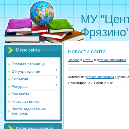
МУ "Цент
Фрязино
Меню сайта
Новости сайта
Главная
»
Статьи
»
Детская библиотека
Главная страница
Об учреждении
Категория
:
Детская библиотека
|
Добавил
События
Просмотров
:
25
|
Рейтинг
:
0.0
/
0
Ресурсы
Контакты
Гостевая книга
Часто задаваемые
вопросы
Категории раздела