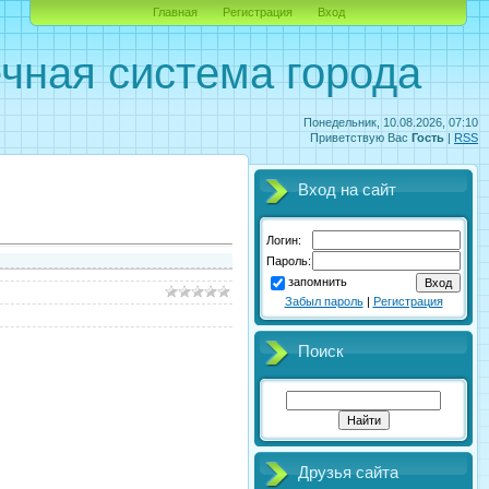
Главная
Регистрация
Вход
чная система города
Понедельник, 10.08.2026, 07:10
Приветствую Вас
Гость
|
RSS
Вход на сайт
Логин:
Пароль:
запомнить
Забыл пароль
|
Регистрация
Поиск
Друзья сайта