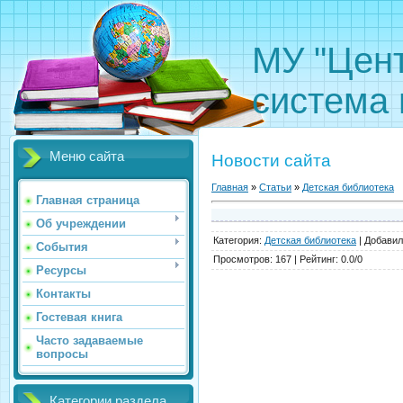
МУ "Цен
система 
Меню сайта
Новости сайта
Главная
»
Статьи
»
Детская библиотека
Главная страница
Об учреждении
Категория
:
Детская библиотека
|
Добавил
События
Просмотров
:
167
|
Рейтинг
:
0.0
/
0
Ресурсы
Контакты
Гостевая книга
Часто задаваемые
вопросы
Категории раздела