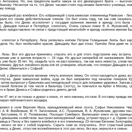
 Антоновну. Но, она предпочла выйти замуж за его двоюродного брата — высоченн
анову. Несмотря на то, что Денис часами стоял под окнами балетного училища, он
му поводу.
чередной раз влюбился. Его избранницей стала киевская племянница Раевских - Ли
рало его своим действительным членом. Он был очень горд, так как сам называть
ы было, что Денис исхлопочет у государя казенное имение в аренду (это была 
). Давыдов поехал в Петербург, хлопотать. Очень сильно помог В. А. Жуковский, 
ыло предоставлено «в связи с предстоящей женитьбой» в аренду казённое имение Ба
н хлопотал в Петербурге, Лиза увлеклась князем Петром Голицыным. Князь был карт
 дела. Но, был необычайно красив. Давыдову был дан отказ. Причём Лиза даже не з
 Лизы. Все его друзья принялись спасать его и для этого подстроили ему встречу
енам уже в зрелом возрасте — 24 года. Но друзья наперебой её нахваливали. Мило
 уже было 35 лет. Но, свадьба чуть не расстроилась, так как мать невесты, узнав п
тёжнику. Друзья покойного мужа еле её уговорили, объяснив, что генерал Давыдов в ка
а Денис обвенчался с Софьей.
тей, у Дениса пропало желание тянуть военную лямку. Он хотел находиться дома, во
пуска. Даже кавказская война, куда он был направлен под началом генерала Е
 затем выпросил у Ермолова шестинедельный отпуск для поправки здоровья. Заехав 
своей болезни (в том числе и Вальтеру Скотту), он помчался на Арбат в Москву, г
го в браке Дениса и Софьи родилось девять детей.
 47 лет и он только и думал о покое, от него наконец отстали. В отставку правда ему
нерал-лейтенантского мундира.
провел в селе Верхняя Маза, принадлежавшей жене поэта, Софье Николаевне Чир
 А. Ф. Воейковым, М. Н. Загоскиным, А.С. Пушкиным, В. А. Жуковским, другими пис
Бестужева, Н. И. Поливанова. Посещал Симбирск. Выписывал книги из-за границы
и домашним хозяйством: выстроил винокуренный завод, устроил пруд и т. д. Одним сл
живца в Пензу и без памяти влюбился в его племянницу 23-летнию Евгению Золотарёв
 ничего не мог с собой поделать. Скрыть тоже не получилось. Этот страстный ром
иха, а Денис, отпустив возлюбленную в этот раз легко, без мук, вернулся в семью.