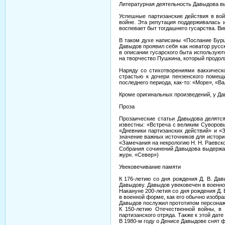
Литературная деятельность Давыдова вы
Успешные партизанские действия в войн
войне. Эта репутация поддерживалась 
воспевает быт тогдашнего гусарства. Ви
В таком духе написаны «Послание Бурц
Давыдов проявил себя как новатор русс
в описании гусарского быта используют
на творчество Пушкина, который продол
Наряду со стихотворениями вакхическо
страстью к дочери пензенского помещ
последнего периода, как-то: «Море», «Ва
Кроме оригинальных произведений, у Да
Проза
Прозаические статьи Давыдова делятся
известны: «Встреча с великим Суворов
«Дневники партизанских действий» и «
значение важных источников для истори
«Замечания на некрологию H. H. Раевско
Собрания сочинений Давыдова выдержали
журн. «Север»)
Увековечивание памяти
К 176-летию со дня рождения Д. В. Дав
Давыдову. Давыдов увековечен в военн
Накануне 200-летия со дня рождения Д. 
в военной форме, как его обычно изобра
Давыдов послужил прототипом персонажа
К 150-летию Отечественной войны, в 
партизанского отряда. Также к этой да
В 1980-м году о Денисе Давыдове снят 