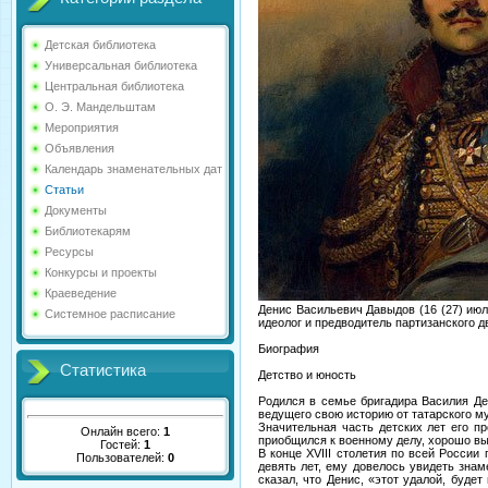
Детская библиотека
Универсальная библиотека
Центральная библиотека
О. Э. Мандельштам
Мероприятия
Объявления
Календарь знаменательных дат
Статьи
Документы
Библиотекарям
Ресурсы
Конкурсы и проекты
Краеведение
Денис Васильевич Давыдов (16 (27) июл
Системное расписание
идеолог и предводитель партизанского 
Биография
Статистика
Детство и юность
Родился в семье бригадира Василия Де
ведущего свою историю от татарского м
Значительная часть детских лет его п
Онлайн всего:
1
приобщился к военному делу, хорошо выу
Гостей:
1
В конце XVIII столетия по всей России
Пользователей:
0
девять лет, ему довелось увидеть знам
сказал, что Денис, «этот удалой, буде