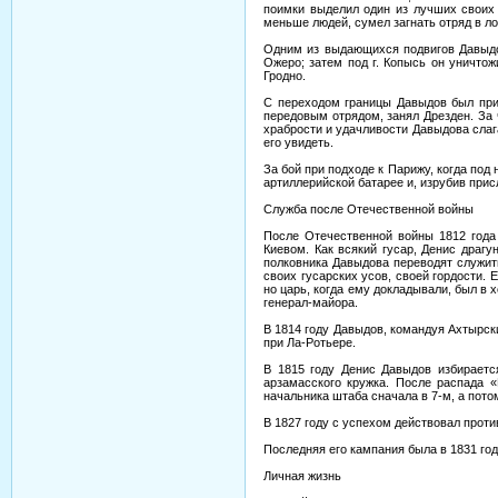
поимки выделил один из лучших своих 
меньше людей, сумел загнать отряд в л
Одним из выдающихся подвигов Давыдов
Ожеро; затем под г. Копысь он уничто
Гродно.
С переходом границы Давыдов был прик
передовым отрядом, занял Дрезден. За 
храбрости и удачливости Давыдова слага
его увидеть.
За бой при подходе к Парижу, когда под
артиллерийской батарее и, изрубив при
Служба после Отечественной войны
После Отечественной войны 1812 года 
Киевом. Как всякий гусар, Денис драгу
полковника Давыдова переводят служит
своих гусарских усов, своей гордости. 
но царь, когда ему докладывали, был в
генерал-майора.
В 1814 году Давыдов, командуя Ахтырск
при Ла-Ротьере.
В 1815 году Денис Давыдов избирает
арзамасского кружка. После распада 
начальника штаба сначала в 7-м, а потом
В 1827 году с успехом действовал проти
Последняя его кампания была в 1831 год
Личная жизнь