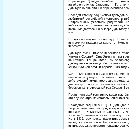
Первый раз Давыдов влюбился в Аглаю
влюбился в юную балерину — Татьяну Ив
Давыдов очень сильно переживал по это
Проходя службу под Киевом Давыдов в о
любителей российской словесности изб
Непременным условием родителей Лиз
небогатых, но отличившихся на службе
помощью достаточно быстро Давыдову б
год.
Но тут он получил новый удар. Пока о
выгнали из гвардии за какие-то тёмные
через отца.
Давыдов очень тяжело переживал отказ
Чиркова Софьей. Она была по тем врем
начитанна. И он решился. Тем более ему
Давыдову как пьянице, беспутнику и кар
стихи. Ведь он поэт! В апреле 1819 год
Как только Софья начала рожать ему де
больным и уходил в многомесячные от
действующей армии всего два месяца, а
для убедительности несколько писем о 
беременная в очередной раз Софья. Все
После польской компании, когда ему было
его служба ограничивалась ношением ге
Последние годы жизни Д. В. Давыдов 
творчеством, вел обширную переписку с
соседей — Языковых, Ивашевых, А. В. 
записки. Занимался воспитанием детей 
Но, в 1831 году поехал навестить сослу
на то, что он очень любил свою семью,
вышла замуж за первого попавшегося жен