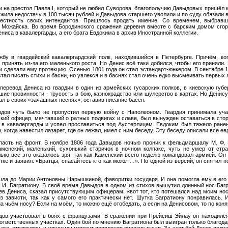
и на престол Павла I, который не любил Суворова, благополучию Давыдовых пришёл 
жила недостачу в 100 тысяч рублей и Давыдова старшего уволили и по суду обязали 
честность своих интендантов. Пришлось продать имение. Со временем, выбравш
 Можайска. Во время Бородинского сражения деревня вместе с барским домом сгор
ниса в кавалергарды, а его брата Евдокима в архив Иностранной коллегии.
бу в гвардейский кавалергардский полк, находившийся в Петербурге. Причём, ко
принять из-за его маленького роста. Но Денис всё таки добился, чтобы его приняли.
 сделали ему протекцию. Осенью 1801 года он стал эстандарт-юнкером. В сентябре 18
стал писать стихи и басни, но увлекся и в баснях стал очень едко высмеивать первых 
перевод Дениса из гвардии в один из армейских гусарских полков, в киевскую губ
шие провинности - трусость в бою, казнокрадство или шулерство в картах. Но Денис
ал в своих «зачашных песнях», оставив писание басен.
ыдов чуть было не пропустил первую войну с Наполеоном. Гвардия принимала уча
ский офицер, мечтавший о ратных подвигах и славе, был вынужден оставаться в сторо
л в кавалергарды и успел прославиться под Аустерлицем. Евдоким был тяжело ранен
 когда навестил лазарет, где он лежал, имел с ним беседу. Эту беседу описали все ев
пасть на фронт. В ноябре 1806 года Давыдов ночью проник к фельдмаршалу М. Ф.
менский, маленький, сухонький старичок в ночном колпаке, чуть не умер от стра
лько всё это оказалось зря, так как Каменский всего неделю командовал армией. Он 
тке и заявил: «Братцы, спасайтесь кто как может…». По одной из версий, он спятил
шла до Марии Антоновны Нарышкиной, фаворитки государя. И она помогла ему в его 
. И. Багратиону. В своё время Давыдов в одном из стихов вышутил длинный нос Баг
дев Дениса, сказал присутствующим офицерам: «вот тот, кто потешался над моим но
из зависти, так как у самого его практически нет. Шутка Багратиону понравилась. 
а чьём носу? Если на моём, то можно ещё отобедать, а если на Денисовом, то по коня
дов участвовал в боях с французами. В сражении при Прейсиш-Эйлау он находился
тветственных участках. Один бой по мнению Багратиона был выигран только благода
 его, отвлеклись и упустили момент появления русских гусар. За этот бой Денис полу