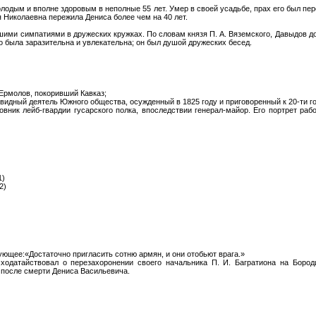
лодым и вполне здоровым в неполные 55 лет. Умер в своей усадьбе, прах его был пер
Николаевна пережила Дениса более чем на 40 лет.
шими симпатиями в дружеских кружках. По словам князя П. А. Вяземского, Давыдов 
о была заразительна и увлекательна; он был душой дружеских бесед.
Ермолов, покоривший Кавказ;
видный деятель Южного общества, осужденный в 1825 году и приговоренный к 20-ти г
ник лейб-гвардии гусарского полка, впоследствии генерал-майор. Его портрет рабо
1)
2)
щее:«Достаточно пригласить сотню армян, и они отобьют врага.»
ходатайствовал о перезахоронении своего начальника П. И. Багратиона на Бород
 после смерти Дениса Васильевича.