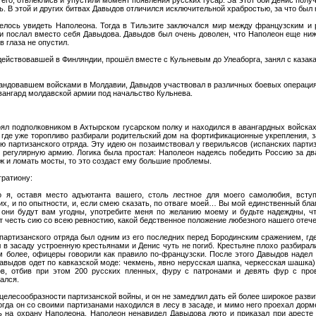
. В этой и других битвах Давыдов отличился исключительной храбростью, за что был 
лось увидеть Наполеона. Тогда в Тильзите заключался мир между французским и 
и послал вместо себя Давыдова. Давыдов был очень доволен, что Наполеон еще ниж
 глаза не опустил.
 действовавшей в Финляндии, прошёл вместе с Кульневым до Улеаборга, занял с казакам
командовавшем войсками в Молдавии, Давыдов участвовал в различных боевых операциях
авангард молдавской армии под начальство Кульнева.
ял подполковником в Ахтырском гусарском полку и находился в авангардных войсках 
, где уже торопливо разбирали родительский дом на фортификационные укрепления, з
ю партизанского отряда. Эту идею он позаимствовал у гверильясов (испанских партиз
в регулярную армию. Логика была простая: Наполеон надеясь победить Россию за два
аж и ломать мосты, то это создаст ему большие проблемы.
гратиону:
о я, оставя место адъютанта вашего, столь лестное для моего самолюбия, всту
х, и по опытности, и, если смею сказать, по отваге моей… Вы мой единственный бла
они будут вам угодны, употребите меня по желанию моему и будьте надеждны, чт
ит честь сию со всею ревностию, какой бедственное положение любезного нашего оте
 партизанского отряда был одним из его последних перед Бородинским сражением, гд
л в засаду устроенную крестьянами и Денис чуть не погиб. Крестьяне плохо разбирал
м более, офицеры говорили как правило по-французски. После этого Давыдов надел 
 Давыдов одет по кавказской моде: чекмень, явно нерусская шапка, черкесская шашка)
в, отбив при этом 200 русских пленных, фуру с патронами и девять фур с пров
ался.
целесообразности партизанской войны, и он не замедлил дать ей более широкое разв
гда он со своими партизанами находился в лесу в засаде, и мимо него проехал дорм
 на охрану Наполеона. Наполеон ненавидел Давыдова люто и приказал при аресте 