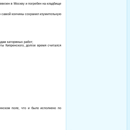
евезен в Москву и погребен на кладбище
до самой кончины сохранил изумительную
одам каторжных работ;
ты Кипренского, долгое время считался
инском поле, что и было исполнено по