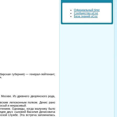
Официальный блог
Сообщество uCoz
База знаний uCoz
бирская губерния) — генерал-лейтенант,
».
Москве. Из древнего дворянского рода,
авским легкоконным полком. Денис рано
носый и некрасивый.
очтением. Однажды, когда мальчику было
глядев двух сыновей Василия Денисовича
анской службе. Эта встреча запомнилась