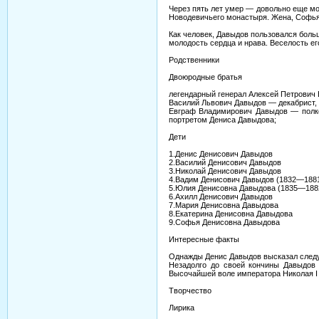
Через пять лет умер — довольно еще мо
Новодевичьего монастыря. Жена, Софья 
Как человек, Давыдов пользовался боль
молодость сердца и нрава. Веселость ег
Родственники
Двоюродные братья
легендарный генерал Алексей Петрович 
Василий Львович Давыдов — декабрист, 
Евграф Владимирович Давыдов — полков
портретом Дениса Давыдова;
Дети
1.Денис Денисович Давыдов
2.Василий Денисович Давыдов
3.Николай Денисович Давыдов
4.Вадим Денисович Давыдов (1832—188
5.Юлия Денисовна Давыдова (1835—188
6.Ахилл Денисович Давыдов
7.Мария Денисовна Давыдова
8.Екатерина Денисовна Давыдова
9.Софья Денисовна Давыдова
Интересные факты
Однажды Денис Давыдов высказал следую
Незадолго до своей кончины Давыдов 
Высочайшей воле императора Николая I
Творчество
Лирика