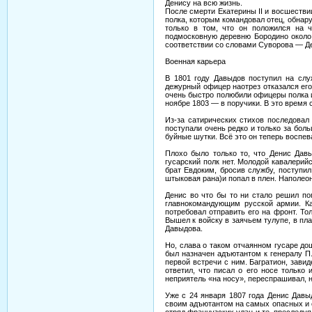
Денису на всю жизнь.
После смерти Екатерины II и восшестви
полка, которым командовал отец, обнару
только в том, что он положился на 
подмосковную деревню Бородино около
соответствии со словами Суворова — Де
Военная карьера
В 1801 году Давыдов поступил на служ
дежурный офицер наотрез отказался его 
очень быстро полюбили офицеры полка и
ноябре 1803 — в поручики. В это время 
Из-за сатирических стихов последовал 
поступали очень редко и только за боль
буйные шутки. Всё это он теперь воспев
Плохо было только то, что Денис Дав
гусарский полк нет. Молодой кавалерий
брат Евдоким, бросив службу, поступи
штыковая рана)и попал в плен. Наполеон,
Денис во что бы то ни стало решил по
главнокомандующим русской армии. Ка
потребовал отправить его на фронт. То
Вышел к войску в заячьем тулупе, в пла
Давыдова.
Но, слава о таком отчаянном гусаре до
был назначен адъютантом к генералу П
первой встречи с ним. Багратион, зави
ответил, что писал о его носе только 
неприятель «на носу», переспрашивал, н
Уже с 24 января 1807 года Денис Давы
своим адъютантом на самых опасных и о
отряд французских улан и те, преследуя