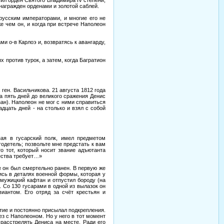
награжден орденами и золотой саблей.
русским императорами, и многие его не
е чем он, и когда при встрече Наполеон
и о-в Карлоэ и, возвратясь к авангарду,
 против турок, а затем, когда Багратион
ген. Васильчикова. 21 августа 1812 года
а пять дней до великого сражения Денис
ан). Наполеон не мог с ними справиться
дцать дней - на столько и взял с собой
пая в гусарский полк, имел предметом
годетель; позвольте мне предстать к вам
о тот, который носит звание адъютанта
чества требует…»
е он был смертельно ранен. В первую же
ись в деталях военной формы, которая у
мужицкий кафтан и отпустил бороду (на
. Со 130 гусарами в одной из вылазок он
иантом. Его отряд за счёт крестьян и
итие и постоянно присылал подкрепления.
ез с Наполеоном. Но у него в тот момент
расстрелять Дениса на месте. Ради его