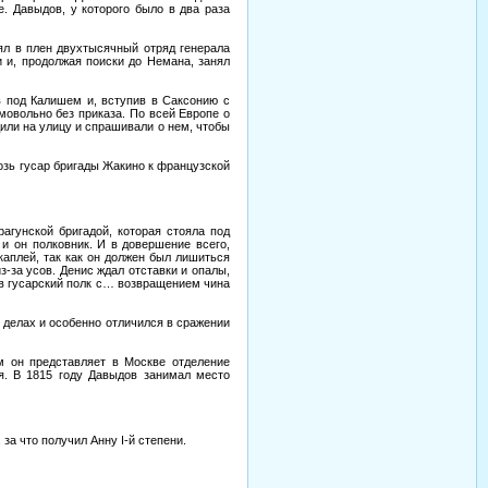
. Давыдов, у которого было в два раза
ял в плен двухтысячный отряд генерала
 и, продолжая поиски до Немана, занял
в под Калишем и, вступив в Саксонию с
мовольно без приказа. По всей Европе о
дили на улицу и спрашивали о нем, чтобы
возь гусар бригады Жакино к французской
агунской бригадой, которая стояла под
 и он полковник. И в довершение всего,
аплей, так как он должен был лишиться
з-за усов. Денис ждал отставки и опалы,
 в гусарский полк с… возвращением чина
 делах и особенно отличился в сражении
 он представляет в Москве отделение
я. В 1815 году Давыдов занимал место
а что получил Анну I-й степени.