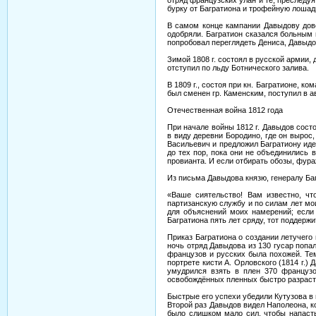
бурку от Багратиона и трофейную лошадь
В самом конце кампании Давыдову дове
одобряли. Багратион сказался больным 
попробовал переглядеть Дениса, Давыдов
Зимой 1808 г. состоял в русской армии,
отступил по льду Ботнического залива.
В 1809 г., состоя при кн. Багратионе, 
был сменен гр. Каменским, поступил в 
Отечественная война 1812 года
При начале войны 1812 г. Давыдов состо
в виду деревни Бородино, где он вырос
Васильевич и предложил Багратиону иде
до тех пор, пока они не объединились 
провианта. И если отбирать обозы, фур
Из письма Давыдова князю, генералу Ба
«Ваше сиятельство! Вам известно, чт
партизанскую службу и по силам лет мои
для объяснений моих намерений; если 
Багратиона пять лет сряду, тот поддерж
Приказ Багратиона о создании летучего
ночь отряд Давыдова из 130 гусар попа
французов и русских была похожей. Те
портрете кисти А. Орловского (1814 г.)
умудрился взять в плен 370 французо
освобождённых пленных быстро разраст
Быстрые его успехи убедили Кутузова в 
Второй раз Давыдов видел Наполеона, ко
было слишком мало сил, чтобы напасть