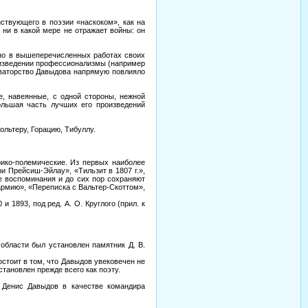
йствующего в поэзии «наскоком», как на
ни в какой мере не отражает войны: он
нно в вышеперечисленных работах своих
роизведении профессионализмы (например
новаторство Давыдова напрямую повлияло
е, навеянные, с одной стороны, нежной
ольшая часть лучших его произведений
льтеру, Горацию, Тибуллу.
рико-полемические. Из первых наиболее
 Прейсиш-Эйлау», «Тильзит в 1807 г.»,
е воспоминания и до сих пор сохраняют
армию», «Переписка с Вальтер-Скоттом»,
1893, под ред. А. О. Круглого (прил. к
 области был установлен памятник Д. В.
остоит в том, что Давыдов увековечен не
становлен прежде всего как поэту.
н Денис Давыдов в качестве командира