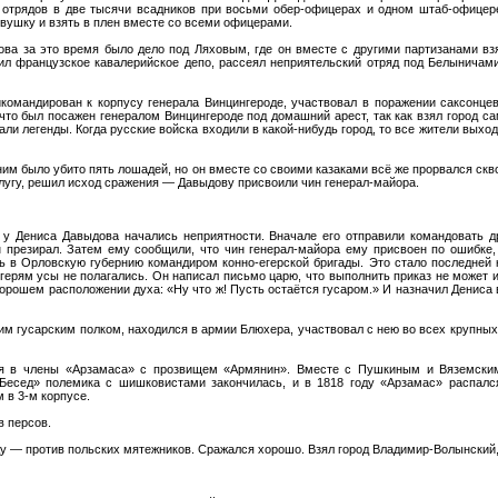
отрядов в две тысячи всадников при восьми обер-офицерах и одном штаб-офицере
овушку и взять в плен вместе со всеми офицерами.
а за это время было дело под Ляховым, где он вместе с другими партизанами вз
жил французское кавалерийское депо, рассеял неприятельский отряд под Белыничами
омандирован к корпусу генерала Винцингероде, участвовал в поражении саксонце
что был посажен генералом Винцингероде под домашний арест, так как взял город са
ли легенды. Когда русские войска входили в какой-нибудь город, то все жители выхо
 ним было убито пять лошадей, но он вместе со своими казаками всё же прорвался ск
слугу, решил исход сражения — Давыдову присвоили чин генерал-майора.
у Дениса Давыдова начались неприятности. Вначале его отправили командовать др
н презирал. Затем ему сообщили, что чин генерал-майора ему присвоен по ошибке,
ь в Орловскую губернию командиром конно-егерской бригады. Это стало последней к
Егерям усы не полагались. Он написал письмо царю, что выполнить приказ не может и
 хорошем расположении духа: «Ну что ж! Пусть остаётся гусаром.» И назначил Дениса
им гусарским полком, находился в армии Блюхера, участвовал с нею во всех крупных
ся в члены «Арзамаса» с прозвищем «Армянин». Вместе с Пушкиным и Вяземским
«Бесед» полемика с шишковистами закончилась, и в 1818 году «Арзамас» распалс
 в 3-м корпусе.
в персов.
у — против польских мятежников. Сражался хорошо. Взял город Владимир-Волынский, з