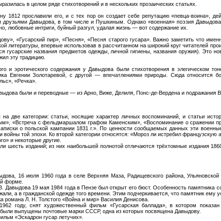
разилась в целом ряде стихотворений и в нескольких прозаических статьях.
у 1812 прославили его, и с тех пор он создает себе репутацию «певца-воина», де
и друзьями Давыдова, в том числе и Пушкиным. Однако «военная» поэзия Давыдова 
но, любовные интриги, буйный разгул, удалая жизнь — вот содержание их.
ову», «Гусарский пир», «Песня», «Песня старого гусара». Важно заметить что име
кой литературы, впервые использовав в рассчитанном на широкий круг читателей п
ся гусарские названия предметов одежды, личной гигиены, названия оружия). Это 
жил эту традицию.
го и эротического содержания у Давыдова были стихотворения в элегическом тон
ика Евгении Золотаревой, с другой — впечатлениями природы. Сюда относится б
льс», «Речка».
выдова были и переводные — из Арно, Виже, Делиля, Понс-де-Вердена и подражания Во
 на две категории: статьи, носящие характер личных воспоминаний, и статьи исто
ым», «Встреча с фельдмаршалом графом Каменским», «Воспоминание о сражении при
Записки о польской кампании 1831 г.». По ценности сообщаемых данных эти военны
и войны той эпохи. Ко второй категории относятся: «Мороз ли истребил французскую 
го» и некоторые другие.
 шесть изданий; из них наибольшей полнотой отличаются трёхтомные издания 1860 и 
ыдова, 16 июля 1960 года в селе Верхняя Маза, Радищевского района, Ульяновской
ой форме.
В. Давыдова 19 мая 1984 года в Пензе был открыт его бюст. Особенность памятника с
жали, а в гражданской одежде того времени. Этим подчеркивается, что памятник ему у
 романа Л. Н. Толстого «Война и мир» Василия Денисова.
1962 году, снят художественный фильм «Гусарская баллада», в котором показа
те были выпущены почтовые марки СССР, одна из которых посвящена Давыдову.
фильм «Эскадрон гусар летучих».