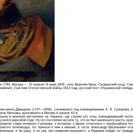
я 1784, Москва — 22 апреля (4 мая) 1839, село Верхняя Маза, Сызранский уезд, Сим
движения, участник Отечественной войны 1812 года, русский поэт «Пушкинской плеяды
нисовича Давыдова (1747—1808), служившего под командованием А. В. Суворова, в 
урзы Минчака, выехавшего в Москву в начале XV в.
рошла в военной обстановке на Украине, где служил его отец, командовавший полт
чился верховой езде. Но его постоянно мучило то, что он был маленького роста, кур
 гремела слава великого Суворова, к которому и Денис относился с необычайныи п
енитого полководца, тот приехал к ним в имение, в гости. Александр Васильевич о
т военным, я не умру, а он уже три сражения выиграет», а Евдоким-пойдёт по гражд