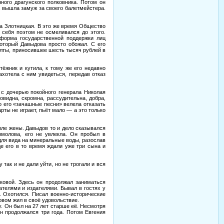
ого драгунского полковника. Потом он
а вышла замуж за своего балетмейстера.
за Злотницкая. В это же время Общество
 себя поэтом не осмеливался до этого.
форма государственной поддержки лиц
который Давыдова просто обожал. С его
лты, приносившее шесть тысяч рублей в
ёжник и кутила, к тому же его недавно
ахотела с ним увидеться, передав отказ
 с дочерью покойного генерала Николая
видна, скромна, рассудительна, добра,
ро его «зачашные песни» велела отказать
рты не играет, пьёт мало — а это только
зле жены. Давыдов то и дело сказывался
рмолова, его не увлекла. Он пробыл в
для вида на минеральные воды, разослав
де его в то время ждали уже три сына и
 так и не дали уйти, но не трогали и вся
ковой. Здесь он продолжал заниматься
ателями и издателями. Бывал в гостях у
. Охотился. Писал военно-исторические
овом жил в своё удовольствие.
у. Он был на 27 лет старше её. Несмотря
ан продолжался три года. Потом Евгения