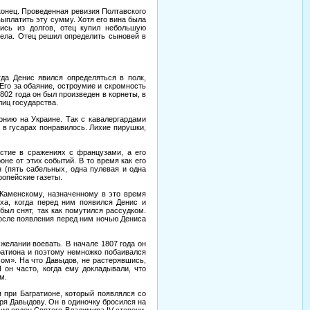
конец. Проведенная ревизия Полтавского
выплатить эту сумму. Хотя его вина была
ись из долгов, отец купил небольшую
ела. Отец решил определить сыновей в
гда Денис явился определяться в полк,
 Его за обаяние, остроумие и скромность
02 года он был произведен в корнеты, в
лиц государства.
ернию на Украине. Так с кавалергардами
у в гусарах понравилось. Лихие пирушки,
стие в сражениях с французами, а его
не от этих событий. В то время как его
 (пять сабельных, одна пулевая и одна
ропейские газеты.
 Каменскому, назначенному в это время
ха, когда перед ним появился Денис и
был снят, так как помутился рассудком.
 после появления перед ним ночью Дениса
желании воевать. В начале 1807 года он
ратиона и поэтому немножко побаивался
сом». На что Давыдов, не растерявшись,
И он часто, когда ему докладывали, что
м.
 при Багратионе, который появлялся со
ря Давыдову. Он в одиночку бросился на
чил орден Святого Владимира IV степени,