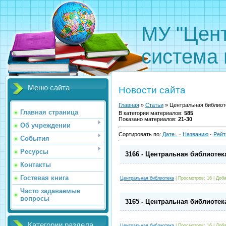
МУ "Цен
система 
Меню сайта
Новости сайта
Главная
»
Статьи
» Центральная библиот
Главная страница
В категории материалов
:
585
Показано материалов
:
21-30
Об учреждении
Сортировать по
:
Дате
·
Названию
·
Рейт
События
Ресурсы
3166 - Центральная библиотек
Контакты
Гостевая книга
Центральная библиотека
|
Просмотров:
16
|
Доба
Часто задаваемые
вопросы
3165 - Центральная библиотек
Категории раздела
Центральная библиотека
|
Просмотров:
16
|
Доба