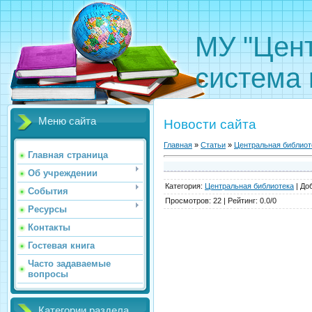
МУ "Цен
система 
Меню сайта
Новости сайта
Главная
»
Статьи
»
Центральная библиот
Главная страница
Об учреждении
Категория
:
Центральная библиотека
|
До
События
Просмотров
:
22
|
Рейтинг
:
0.0
/
0
Ресурсы
Контакты
Гостевая книга
Часто задаваемые
вопросы
Категории раздела