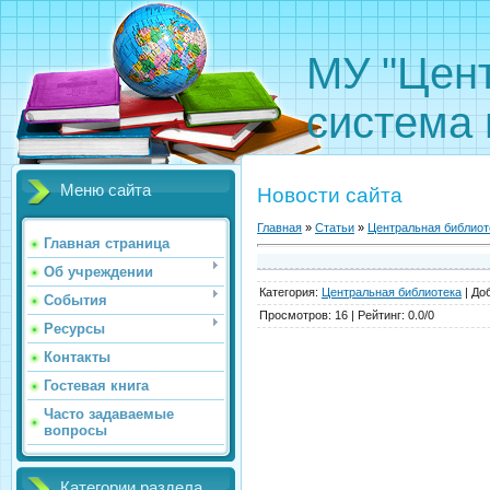
МУ "Цен
система 
Меню сайта
Новости сайта
Главная
»
Статьи
»
Центральная библиот
Главная страница
Об учреждении
Категория
:
Центральная библиотека
|
До
События
Просмотров
:
16
|
Рейтинг
:
0.0
/
0
Ресурсы
Контакты
Гостевая книга
Часто задаваемые
вопросы
Категории раздела