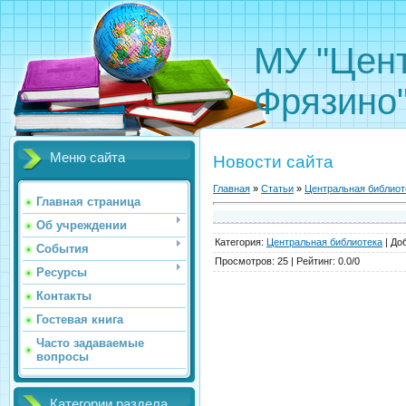
МУ "Цент
Фрязино
Меню сайта
Новости сайта
Главная
»
Статьи
»
Центральная библиот
Главная страница
Об учреждении
Категория
:
Центральная библиотека
|
До
События
Просмотров
:
25
|
Рейтинг
:
0.0
/
0
Ресурсы
Контакты
Гостевая книга
Часто задаваемые
вопросы
Категории раздела