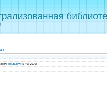
рализованная библиоте
"
ека
бавил
:
elmuradova
(17.06.2026)