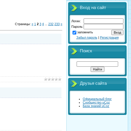
Вход на сайт
Логин:
Страницы
:
«
1
2
3
4
...
232
233
»
Пароль:
запомнить
Забыл пароль
|
Регистрация
Поиск
Друзья сайта
Официальный блог
Сообщество uCoz
База знаний uCoz