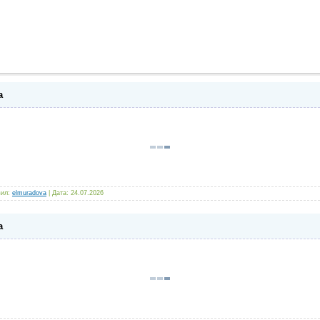
а
ил:
elmuradova
|
Дата:
24.07.2026
а