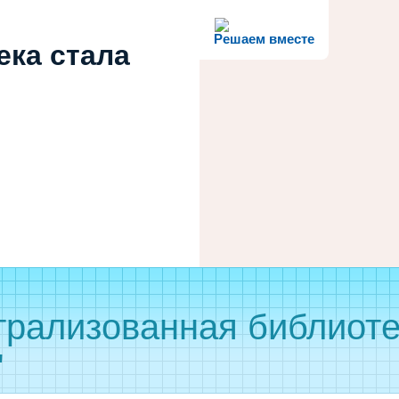
Решаем вместе
ека стала
рализованная библиоте
"