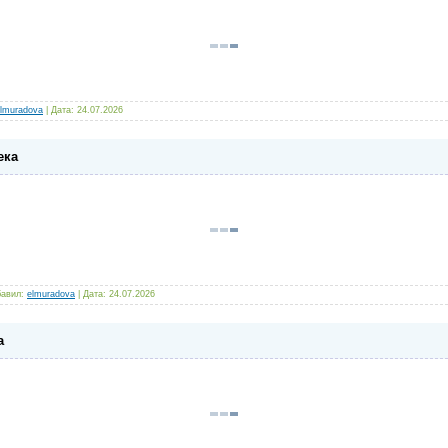
lmuradova
|
Дата:
24.07.2026
ека
авил:
elmuradova
|
Дата:
24.07.2026
а