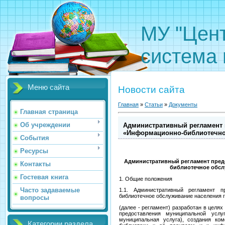
МУ "Цен
система 
Меню сайта
Новости сайта
Главная
»
Статьи
»
Документы
Главная страница
Об учреждении
Административный регламент 
«Информационно-библиотечно
События
Ресурсы
Административный регламент пре
Контакты
библиотечное обсл
Гостевая книга
1. Общие положения
Часто задаваемые
1.1. Административный регламент п
библиотечное обслуживание населения 
вопросы
(далее - регламент) разработан в целя
предоставления муниципальной усл
муниципальная услуга), создания ко
Категории раздела