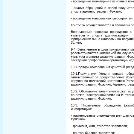
- проведение мониторинга основных пок
- анализ обращений и жалоб получател
спорта администрации г. Фрязино;
- проведение контрольных мероприятий.
Контроль осуществляется в плановом по
Внеплановые проверки проводятся в 
культуры и спорта администрации г
юридических лиц с жалобами на нарушен
Услуги.
9.4. Выявленные в ходе контрольных м
рассматриваются комиссией по служеб
культуры и спорта администрации г. Фря
заседании профсоюзной организации отд
10. Порядок обжалования действий (без
10.1.Получатели Услуги вправе обр
ответственных за предоставление Услуг
нарушение положений настоящего Регла
администрации г. Фрязино, Администрац
10.2. Обращение заявителей может осу
по почте, электронной почте на Интерн
администрации г. Фрязино.
10.3. Письменное обращение (жало
информацию:
- наименование учреждения или фамили
Фрязино»;
- фамилия, имя, отчество заявителя;
- почтовый адрес заявителя;