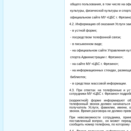
общего пользования, в том числе на о
культуры, физической культуры и спорта
официальном сайте МУ «ЦБС г. Фрязин
4.2. Информацию об оказания Услуги за
- в устной форме;
- посредством телефонной связи;
- в письменном виде;
- на официальном сайте Управления кул
спорта Администрации г. Фрязино»;
- на сайте МУ «ЦБС г. Фрязино»;
- на информационных стендах, размещ
библиотек;
- в средствах массовой информации.
4.3. При ответах на телефонные и у
сотрудники МУ «ЦБС г. Фрязино» подроб
(корректной) форме информируют о
телефонный звонок должен начинаться 
получатель Услуги, фамилии, имени, 
звонок. Время разговора не должно прев
При невозможности сотрудника, прин
поставленный вопрос, он может переа
сообщить номер телефона, по которому