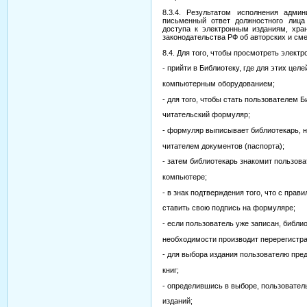
8.3.4. Результатом исполнения адми
письменный ответ должностного лица
доступа к электронным изданиям, хра
законодательства РФ об авторских и см
8.4. Для того, чтобы просмотреть элект
- прийти в Библиотеку, где для этих це
компьютерным оборудованием;
- для того, чтобы стать пользователем
читательский формуляр;
- формуляр выписывает библиотекарь, 
читателем документов (паспорта);
- затем библиотекарь знакомит пользов
компьютере;
- в знак подтверждения того, что с прав
ставить свою подпись на формуляре;
- если пользователь уже записан, библи
необходимости производит перерегистр
- для выбора издания пользователю пре
книг;
- определившись в выборе, пользовател
изданий;