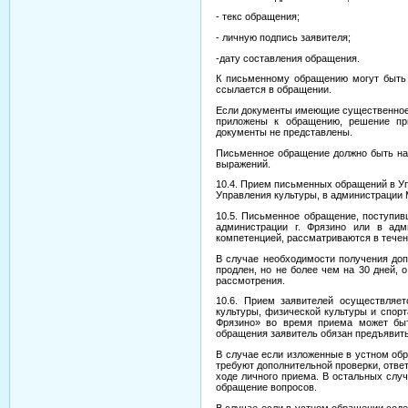
- текс обращения;
- личную подпись заявителя;
-дату составления обращения.
К письменному обращению могут быть 
ссылается в обращении.
Если документы имеющие существенное 
приложены к обращению, решение при
документы не представлены.
Письменное обращение должно быть на
выражений.
10.4. Прием письменных обращений в У
Управления культуры, в администрации М
10.5. Письменное обращение, поступив
администрации г. Фрязино или в ад
компетенцией, рассматриваются в течени
В случае необходимости получения до
продлен, но не более чем на 30 дней,
рассмотрения.
10.6. Прием заявителей осуществляе
культуры, физической культуры и спор
Фрязино» во время приема может бы
обращения заявитель обязан предъявить
В случае если изложенные в устном об
требуют дополнительной проверки, ответ
ходе личного приема. В остальных слу
обращение вопросов.
В случае если в устном обращении сод