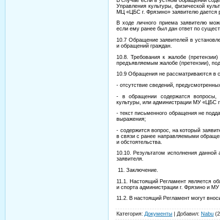
Управления культуры, физической куль
МЦ «ЦБС г. Фрязино» заявителю дается р
В ходе личного приема заявителю мож
если ему ранее был дан ответ по сущес
10.7 Обращение заявителей в установл
и обращений граждан.
10.8. Требования к жалобе (претензии
предъявляемым жалобе (претензии), по
10.9 Обращения не рассматриваются в 
- отсутствие сведений, предусмотренных
- в обращении содержатся вопросы,
культуры, или администрации МУ «ЦБС г
- текст письменного обращения не подд
выражения;
- содержится вопрос, на который заяви
в связи с ранее направляемыми обраще
и обстоятельства.
10.10. Результатом исполнения данной
заявителя.
11. Заключение.
11.1. Настоящий Регламент является о
и спорта администрации г. Фрязино и МУ
11.2. В настоящий Регламент могут вно
Категория
:
Документы
|
Добавил
:
Nabu
(2