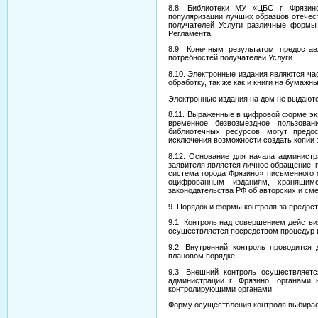
8.8. Библиотеки МУ «ЦБС г. Фрязин
популяризации лучших образцов отечес
получателей Услуги различные формы 
Регламента.
8.9. Конечным результатом предоста
потребностей получателей Услуги.
8.10. Электронные издания являются ча
обработку, так же как и книги на бумажн
Электронные издания на дом не выдаютс
8.11. Выраженные в цифровой форме эк
временное безвозмездное пользова
библиотечных ресурсов, могут предо
исключения возможности создать копии 
8.12. Основание для начала администр
заявителя является личное обращение, 
система города Фрязино» письменного 
оцифрованным изданиям, хранящим
законодательства РФ об авторских и см
9. Порядок и формы контроля за предос
9.1. Контроль над совершением действ
осуществляется посредством процедур в
9.2. Внутренний контроль проводится
плановом порядке.
9.3. Внешний контроль осуществляет
администрации г. Фрязино, органами
контролирующими органами.
Форму осуществления контроля выбирае