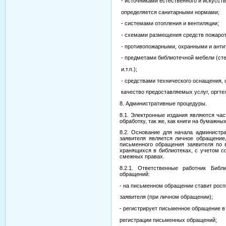
- источниками естественного и искусст
определяется санитарными нормами;
- системами отопления и вентиляции;
- схемами размещения средств пожарот
- противопожарными, охранными и анти
- предметами библиотечной мебели (ст
и.т.п.);
- средствами технического оснащения
качество предоставляемых услуг, оргте
8. Административные процедуры.
8.1. Электронные издания являются ча
обработку, так же, как книги на бумажн
8.2. Основание для начала администра
заявителя является личное обращение
письменного обращения заявителя по 
хранящихся в библиотеках, с учетом с
смежных правах.
8.2.1. Ответственные работник Биб
обращений:
- на письменном обращении ставит росп
заявителя (при личном обращении);
- регистрирует письменное обращение 
регистрации письменных обращений;