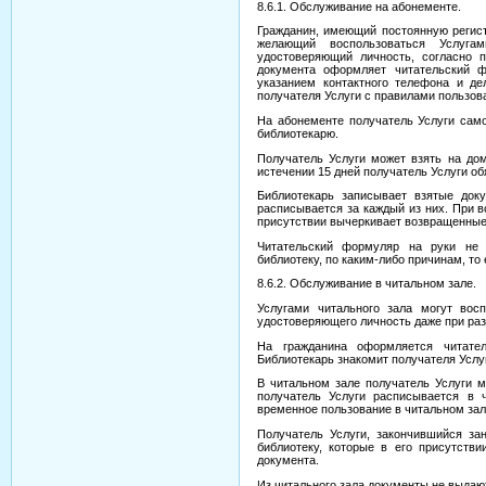
8.6.1. Обслуживание на абонементе.
Гражданин, имеющий постоянную регист
желающий воспользоваться Услугам
удостоверяющий личность, согласно п
документа оформляет читательский ф
указанием контактного телефона и де
получателя Услуги с правилами пользов
На абонементе получатель Услуги сам
библиотекарю.
Получатель Услуги может взять на дом
истечении 15 дней получатель Услуги об
Библиотекарь записывает взятые док
расписывается за каждый из них. При в
присутствии вычеркивает возвращенные 
Читательский формуляр на руки не 
библиотеку, по каким-либо причинам, то
8.6.2. Обслуживание в читальном зале.
Услугами читального зала могут вос
удостоверяющего личность даже при ра
На гражданина оформляется читате
Библиотекарь знакомит получателя Услу
В читальном зале получатель Услуги 
получатель Услуги расписывается в 
временное пользование в читальном зале
Получатель Услуги, закончившийся за
библиотеку, которые в его присутстви
документа.
Из читального зала документы не выдаю