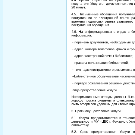
4.4. Время получения информации о 
получателя Услуги от должностных лиц
20 минут.
4.5. Письменные обращения получател
поступившие по электронной почте, р
времени подготовки ответа заявителю
поступления обращения.
4.6. На информационных стендах в б
информация:
- перечень документов, необходимые дл
- адрес, номера телефонов, факса и гра
- адрес электронной почты библиотеки;
- правила пользования библиотекой;
- текст административного регламента 
«Библиотечное обслуживание населени
- порядок обжалования решений действи
лица предоставления Услуги.
Информационные стенды должны быть 
хорошо просматриваемы и функционал
быть оформлен удобным для чтения шр
5. Сроки осуществления Услуги.
5.1. Услуга предоставляется в течени
деятельности МУ «ЦБС г. Фрязино». Усл
библиотеку.
5.2. Срок предоставления Услуги 