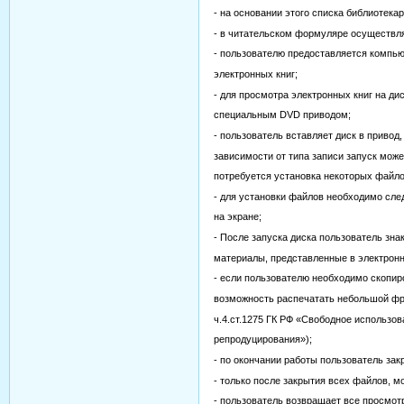
- на основании этого списка библиотека
- в читательском формуляре осуществля
- пользователю предоставляется компь
электронных книг;
- для просмотра электронных книг на д
специальным DVD приводом;
- пользователь вставляет диск в привод
зависимости от типа записи запуск мож
потребуется установка некоторых файло
- для установки файлов необходимо сл
на экране;
- После запуска диска пользователь зна
материалы, представленные в электронн
- если пользователю необходимо скопи
возможность распечатать небольшой фр
ч.4.ст.1275 ГК РФ «Свободное использо
репродуцирования»);
- по окончании работы пользователь за
- только после закрытия всех файлов, м
- пользователь возвращает все просмот