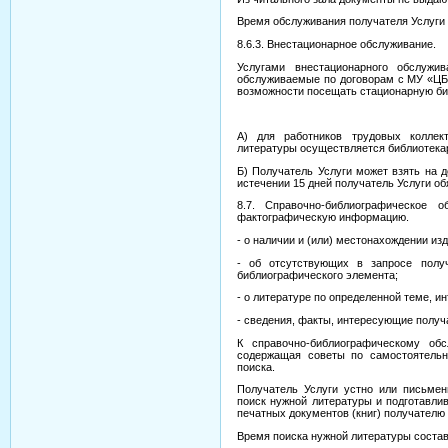
Время обслуживания получателя Услуги 
8.6.3. Внестационарное обслуживание.
Услугами внестационарного обслужив
обслуживаемые по договорам с МУ «ЦБС
возможности посещать стационарную би
А) для работников трудовых коллект
литературы осуществляется библиотекар
Б) Получатель Услуги может взять на 
истечении 15 дней получатель Услуги об
8.7. Справочно-библиографическое 
фактографическую информацию.
- о наличии и (или) местонахождении из
- об отсутствующих в запросе получ
библиографического элемента;
- о литературе по определенной теме, и
- сведения, факты, интересующие получ
К справочно-библиографическому обс
содержащая советы по самостоятельн
поиска.
Получатель Услуги устно или письмен
поиск нужной литературы и подготавли
печатных документов (книг) получателю 
Время поиска нужной литературы составл