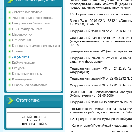
библиотеки к её ресурсам и к инф
последовательность действий (админ
предоставлению муниципальной услуги.
Детская библиотека
1.2. Нормативно-правовые акты, устана
Универсальная библиотека
Закон РФ от 09.01.92 № 3612-1 «Основы
Центральная библиотека
12, 26, 30, 39 абз. 3;
О. Э. Мандельштам
Федеральный закон РФ от 29.12.94 № 87
Мероприятия
Федеральный закон РФ от 06.10.99 № 
Объявления
(представительных) и исполнительных
п.2.16;
Календарь знаменательных дат
Статьи
Гражданский кодекс РФ (части первая, вт
Документы
Федеральный закон РФ от 27.07.2006 
защите информации»;
Библиотекарям
Ресурсы
Федеральный закон РФ от 24.11.95 №
Федерации»;
Конкурсы и проекты
Федеральный закон РФ от 29.05.1992 № 2
Краеведение
Системное расписание
Федеральный закон РФ от 12.01.96 № 27
Закон МО «О библиотечном обслужи
библиотеками» от 31.05.2006 г.
Статистика
Федеральный закон «Об обязательном экз
Постановление Министерства труда РФ
времени на работы, выполняемых в библ
Онлайн всего:
1
1.3. Предоставление муниципальной усл
Гостей:
1
Пользователей:
0
- Конституцией Российской Федерации, пр