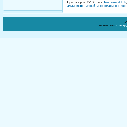
Просмотров
:
1910
|
Теги
:
Блатные
,
ddrck
административный
,
информационно-биб
Co
Бесплатный
констр