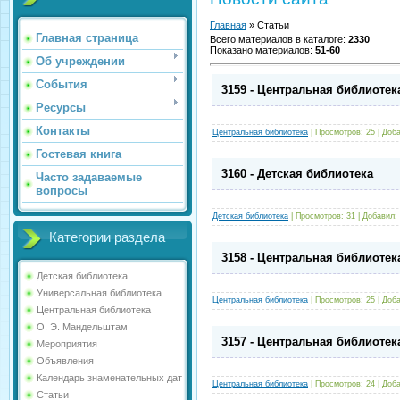
Главная
»
Статьи
Главная страница
Всего материалов в каталоге
:
2330
Показано материалов
:
51-60
Об учреждении
События
3159 - Центральная библиотек
Ресурсы
Контакты
Центральная библиотека
|
Просмотров:
25
|
Доба
Гостевая книга
3160 - Детская библиотека
Часто задаваемые
вопросы
Детская библиотека
|
Просмотров:
31
|
Добавил:
Категории раздела
3158 - Центральная библиотек
Детская библиотека
Универсальная библиотека
Центральная библиотека
|
Просмотров:
25
|
Доба
Центральная библиотека
О. Э. Мандельштам
3157 - Центральная библиотек
Мероприятия
Объявления
Календарь знаменательных дат
Центральная библиотека
|
Просмотров:
24
|
Доба
Статьи