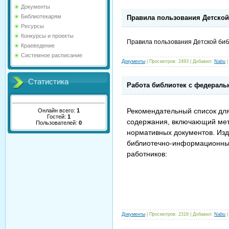
Документы
Библиотекарям
Правила пользования Детской
Ресурсы
Конкурсы и проекты
Правила пользования Детской биб
Краеведение
Системное расписание
Документы
|
Просмотров:
2493
|
Добавил:
Nabu
Статистика
Работа библиотек с федераль
Рекомендательный список
дл
Онлайн всего:
1
Гостей:
1
содержания, включающий мет
Пользователей:
0
нормативных документов. Из
библиотечно-информационных
работников:
Документы
|
Просмотров:
2318
|
Добавил:
Nabu