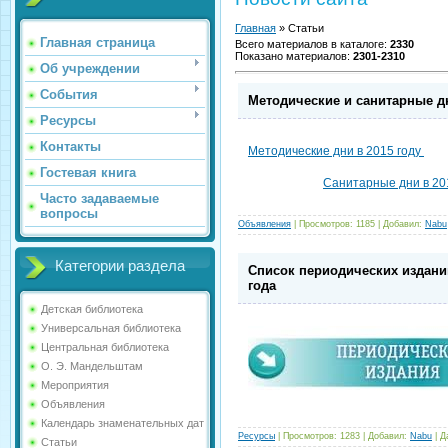
Главная
»
Статьи
Главная страница
Всего материалов в каталоге
:
2330
Показано материалов
:
2301-2310
Об учреждении
События
Методические и санитарные дн
Ресурсы
Контакты
Методические дни в 2015 году
Гостевая книга
Санитарные дни в 20
Часто задаваемые
вопросы
Объявления
|
Просмотров:
1185
|
Добавил:
Nabu
Категории раздела
Список периодических издани
года
Детская библиотека
Универсальная библиотека
Центральная библиотека
О. Э. Мандельштам
Мероприятия
Объявления
Календарь знаменательных дат
Ресурсы
|
Просмотров:
1283
|
Добавил:
Nabu
|
Д
Статьи